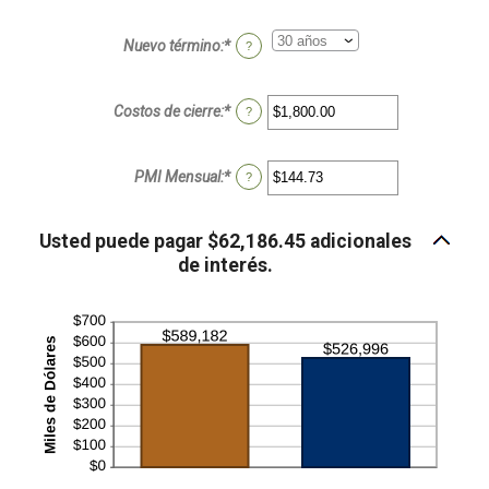
monto
entre
Nuevo término
:
*
?
0%
y
50%
Costos de cierre
:
*
Ingresa
?
un
monto
entre
PMI Mensual
:
*
Ingresa
?
$0.00
un
y
monto
$100,000.00
entre
Usted puede pagar $62,186.45 adicionales
$0.00
de interés.
y
$5,000.00