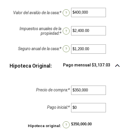
Valor del avalúo de la casa
:
*
Ingresa
?
un
monto
entre
Impuestos anuales de la
$0
?
propiedad
:
*
Ingresa
y
un
$250,000,000
monto
entre
Seguro anual de la casa
:
*
Ingresa
?
$0.00
un
y
monto
$100,000.00
entre
Pago mensual $3,137.03
Hipoteca Original:
$0.00
y
$100,000.00
Precio de compra
:
*
Ingresa
un
monto
entre
Pago inicial
:
*
Ingresa
$0
un
y
monto
$250,000,000
entre
$350,000.00
?
$0
Hipoteca original
: