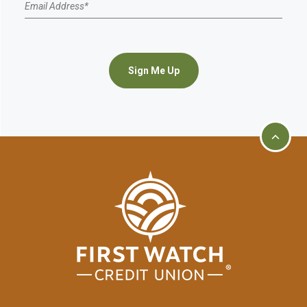
Email Address
*
Sign Me Up
Go to t
First Watch Credit Union
home page