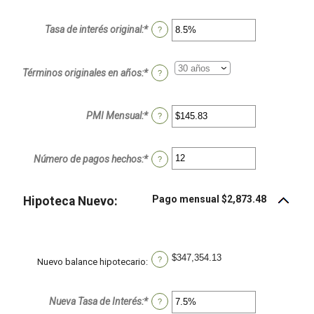
y
$250,000,000
Tasa de interés original
:
*
Ingresa
?
un
monto
entre
Términos originales en años
:
*
?
0%
y
50%
PMI Mensual
:
*
Ingresa
?
un
monto
entre
Número de pagos hechos
:
*
Ingresa
?
$0.00
un
y
monto
$5,000.00
entre
Pago mensual $2,873.48
Hipoteca Nuevo:
1
y
360
$347,354.13
?
Nuevo balance hipotecario
:
Nueva Tasa de Interés
:
*
Ingresa
?
un